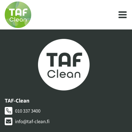
Siirry
sisältöön
TAF-Clean
010 337 3400
info@taf-clean.fi