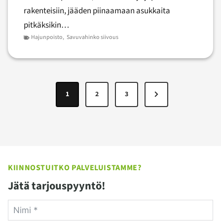
rakenteisiin, jääden piinaamaan asukkaita
pitkäksikin…
Hajunpoisto
,
Savuvahinko siivous
Artikkelien
N
1
2
3
sivutus
e
x
t
P
KIINNOSTUITKO PALVELUISTAMME?
a
Jätä tarjouspyyntö!
g
e