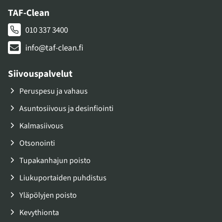
TAF-Clean
010 337 3400
info@taf-clean.fi
Siivouspalvelut
Peruspesu ja vahaus
Asuntosiivous ja desinfiointi
Kalmasiivous
Otsonointi
Tupakanhajun poisto
Liukuportaiden puhdistus
Yläpölyjen poisto
Kevythionta