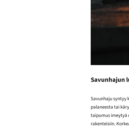
Savunhajun l
Savunhaju syntyy k
palaneesta tai kär
taipumus imeytyä e
rakenteisiin. Kork