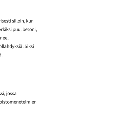
sesti silloin, kun
rkiksi puu, betoni,
enee,
llähdyksiä. Siksi
ä.
si, jossa
poistomenetelmien