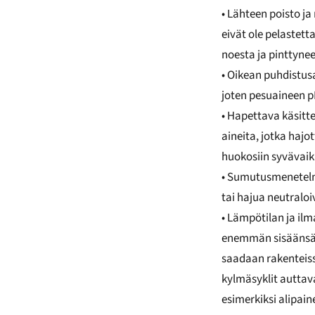
• Lähteen poisto ja
eivät ole pelastet
noesta ja pinttynee
• Oikean puhdistusa
joten pesuaineen pH
• Hapettava käsitte
aineita, jotka hajo
huokosiin syvävaiku
• Sumutusmenetelm
tai hajua neutralo
• Lämpötilan ja il
enemmän sisäänsä s
saadaan rakenteiss
kylmäsyklit auttav
esimerkiksi alipain