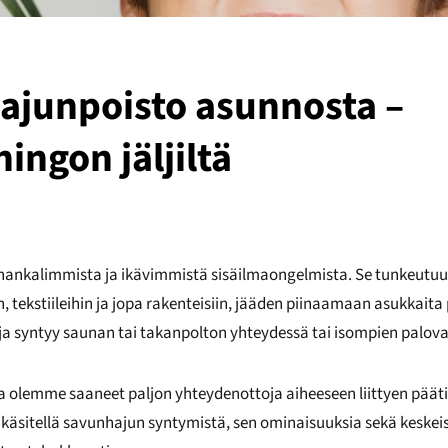
ajunpoisto asunnosta –
ingon jäljiltä
hankalimmista ja ikävimmistä sisäilmaongelmista. Se tunkeutuu
n, tekstiileihin ja jopa rakenteisiin, jääden piinaamaan asukkaita 
a syntyy saunan tai takanpolton yhteydessä tai isompien palovah
a olemme saaneet paljon yhteydenottoja aiheeseen liittyen pää
a käsitellä savunhajun syntymistä, sen ominaisuuksia sekä keskei