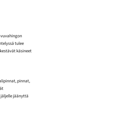
savuvahingon
ntelyssä tulee
kestävät käsineet
lipinnat, pinnat,
ät
jäljelle jäänyttä