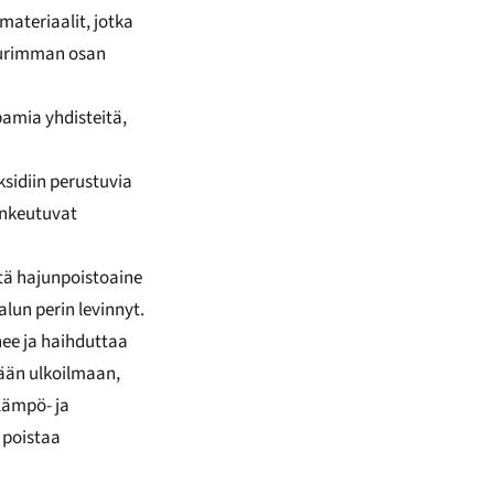
materiaalit, jotka
suurimman osan
pamia yhdisteitä,
ksidiin perustuvia
tunkeutuvat
tä hajunpoistoaine
lun perin levinnyt.
nee ja haihduttaa
mään ulkoilmaan,
lämpö- ja
 poistaa