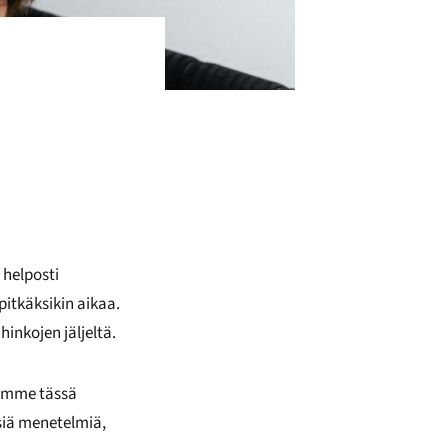
 helposti
pitkäksikin aikaa.
inkojen jäljeltä.
timme tässä
siä menetelmiä,