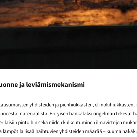
uonne ja leviämismekanismi
aasumaisten yhdisteiden ja pienhiukkasten, eli nokihiukkasten, 
ynneestä materiaalista. Erityisen hankalaksi ongelman tekevät 
rilaisiin pintoihin sekä niiden kulkeutuminen ilmavirtojen mukan
ea lämpötila lisää haihtuvien yhdisteiden määrää – kuuma häkäkul