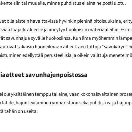
enteisiin tai muualle, minne puhdistus ei aina helposti ulotu.
t olla aistein havaittavissa hyvinkin pieninä pitoisuuksina, erityi
iää laajalle alueelle ja imeytyy huokoisiin materiaaleihin. Esime
t imevät savunhajua syvälle huokosiinsa. Kun ilma myöhemmin lämp
autuvat takaisin huoneilmaan aiheuttaen tuttuja “savukäryn” pö
stuminen edellyttää perusteellisia ja oikein valittuja menetelmi
riaatteet savunhajunpoistossa
i ole yksittäinen temppu tai aine, vaan kokonaisvaltainen proses
 lähde, hajun leviäminen ympäristöön sekä puhdistus- ja hajun
tä tähän on useita: