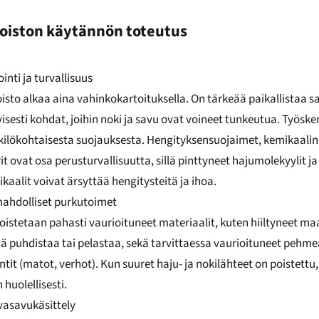
iston käytännön toteutus
nti ja turvallisuus
sto alkaa aina vahinkokartoituksella. On tärkeää paikallistaa 
tyisesti kohdat, joihin noki ja savu ovat voineet tunkeutua. Työske
kilökohtaisesta suojauksesta. Hengityksensuojaimet, kemikaalin
it ovat osa perusturvallisuutta, sillä pinttyneet hajumolekyylit ja
aalit voivat ärsyttää hengitysteitä ja ihoa.
mahdolliset purkutoimet
istetaan pahasti vaurioituneet materiaalit, kuten hiiltyneet maa
nää puhdistaa tai pelastaa, sekä tarvittaessa vaurioituneet pehme
tit (matot, verhot). Kun suuret haju- ja nokilähteet on poistettu, 
huolellisesti.
vasavukäsittely