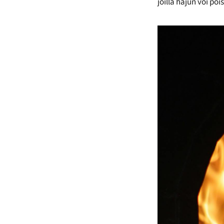
joilla hajun voi po