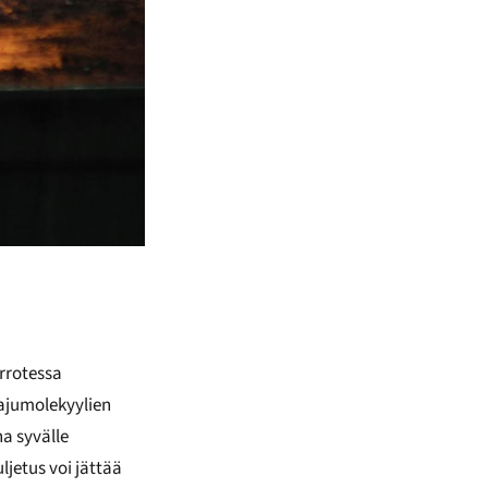
irrotessa
hajumolekyylien
a syvälle
jetus voi jättää