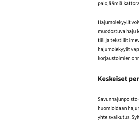
palojäämiä kattorak
Hajumolekyylit voiva
muodostuva haju lev
tiili ja tekstiili
hajumolekyylit vap
korjaustoimien onni
Keskeiset pe
Savunhajunpoisto e
huomioidaan hajun
yhteisvaikutus. Syi