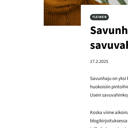
YLEINEN
Savunh
savuvah
17.2.2025
Savunhaju on yksi 
huokoisiin pintoihi
Usein savuvahinkoj
Koska viime aikoin
blogikirjoituksess