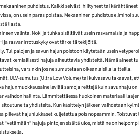
 mekaaninen puhdistus. Kaikki selvästi hiiltyneet tai kärähtäneet 
tavissa, on usein paras poistaa. Mekaaninen puhdistus eliminoi 
stä liasta.
ineen valinta. Noki ja tuhka sisältävät usein rasvamaisia ja hap
 ja rasvanirrotuskyky ovat tärkeitä tekijöitä.
ly. Tulipalojen ja savun hajun poistoon käytetään usein vetypero
ttavat kemiallisesti hajuja aiheuttavia yhdisteitä. Nämä aineet 
tteisina, varsinkin jos ne sumutetaan oikeanlaisilla laitteilla.
ät. ULV-sumutus (Ultra Low Volume) tai kuivasavu takaavat, et
iva hajunmuokkausaine leviää samoja reittejä kuin savunhaju on a
manvaihdon hallinta. Lämmitettäessä huokoinen materiaali laaje
itoutuneita yhdisteitä. Kun käsittelyn jälkeen vaihdetaan kyl
a piilevät hajuhiukkaset kuljetettua pois nopeammin. Toistuvat 
at “vetämään” hajuja pintojen sisältä ulos, mistä ne on helpompi
eistuksella.