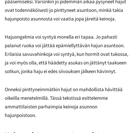
pääsemiseksi. Varsinkin jo pidemmän aikaa pysyneet hajut
ovat todennäköisesti jo pinttyneet asuntoon, minkä takia
hajunpoisto asunnosta voi vaatia jopa järeitä keinoja.
Hajuongelmia voi syntyä monella eri tapaa. Jo pahasti
palanut ruoka voi jättää epämiellyttävän hajun asuntoon.
Erilaisia savuvahinkoja voi syntyä, kun hormit ovat tukossa,
ja voi myös olla, että häädetty asukas on jättänyt taakseen
sotkun, jonka haju ei edes siivouksen jälkeen hävinnyt.
Onneksi pinttyneimmätkin hajut on mahdollista hävittää
oikeilla menetelmillä. Tässä tekstissä esittelemme
ammattilaisten parhaimpia keinoja asunnon
hajunpoistoon.