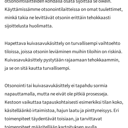
otsonointilaitteiden kohdalla osata sijoittaa se oikein.
Käyttämissämme otsonointilaitteissa on omat tuulettimet,
minkä takia ne levittävät otsonin erittäin tehokkaasti
sijoittelusta huolimatta.
Hapettava kuivasavukäsittely on turvallisempi vaihtoehto
tiloissa, joissa otsonin leviäminen muihin tiloihin on riskinä.
Kuivasavukäsittely pystytään rajaamaan tehokkaammin,
ja se on sitä kautta turvallisempi.
Otsonointi tai kuivasavukäsittely ei tapahdu sormia
napauttamalla, mutta ne eivät ole pitkiä prosesseja.
Kestoon vaikuttaa tapauskohtaisesti esimerkiksi tilan koko,
käsitelläänkö irtaimistoa, hajun laatu ja pinttyneisyys. Eri
toimenpiteet täydentävät toisiaan, ja tarvittavat
toimenpiteet määritellään kartoituksen avulla.