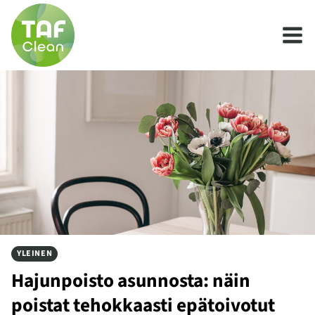
Siirry
sisältöön
YLEINEN
Hajunpoisto asunnosta: näin
poistat tehokkaasti epätoivotut