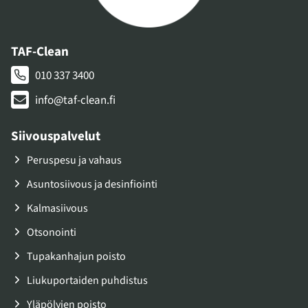
TAF-Clean
010 337 3400
info@taf-clean.fi
Siivouspalvelut
Peruspesu ja vahaus
Asuntosiivous ja desinfiointi
Kalmasiivous
Otsonointi
Tupakanhajun poisto
Liukuportaiden puhdistus
Yläpölyjen poisto