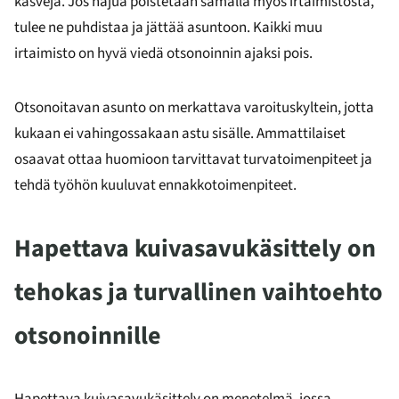
kasveja. Jos hajua poistetaan samalla myös irtaimistosta,
tulee ne puhdistaa ja jättää asuntoon. Kaikki muu
irtaimisto on hyvä viedä otsonoinnin ajaksi pois.
Otsonoitavan asunto on merkattava varoituskyltein, jotta
kukaan ei vahingossakaan astu sisälle. Ammattilaiset
osaavat ottaa huomioon tarvittavat turvatoimenpiteet ja
tehdä työhön kuuluvat ennakkotoimenpiteet.
Hapettava kuivasavukäsittely on
tehokas ja turvallinen vaihtoehto
otsonoinnille