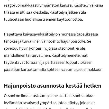
reagoi voimakkaasti ympäristön kanssa. Käsittelyn aikana
tilassa ei silti saa oleskella. Käsittelyn jälkeen tila
tuuletetaan huolellisesti ennen käyttöönottoa.
Hapettava kuivasavukäsittely on monessa tapauksessa
tehokas ja turvallinen vaihtoehto hajunpoistolle. Se
soveltuu hyvin kohteisiin, joissa otsonointi ei ole
mahdollinen tai turvallinen. Käsittelymenetelmät
täydentävät toisiaan, ja parhaaseen lopputulokseen
päästään kartoittamalla kohteen vaatimukset ennakkoon.
Hajunpoisto asunnosta kestää hetken
Otsoni on ilmaa raskaampi aine. Jotta otsoni saadaan
leviämään tasaisesti ympäri asuntoa, täytyy joidenkin