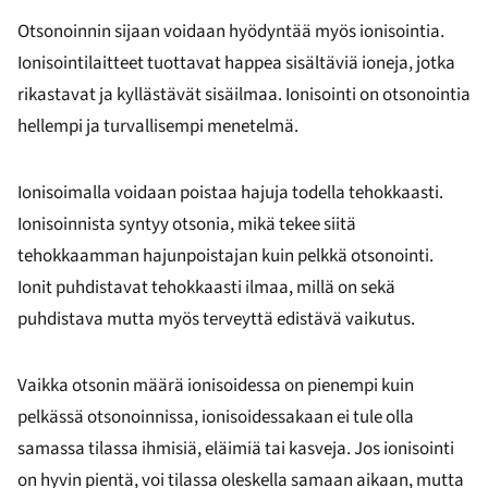
Otsonoinnin sijaan voidaan hyödyntää myös ionisointia.
Ionisointilaitteet tuottavat happea sisältäviä ioneja, jotka
rikastavat ja kyllästävät sisäilmaa. Ionisointi on otsonointia
hellempi ja turvallisempi menetelmä.
Ionisoimalla voidaan poistaa hajuja todella tehokkaasti.
Ionisoinnista syntyy otsonia, mikä tekee siitä
tehokkaamman hajunpoistajan kuin pelkkä otsonointi.
Ionit puhdistavat tehokkaasti ilmaa, millä on sekä
puhdistava mutta myös terveyttä edistävä vaikutus.
Vaikka otsonin määrä ionisoidessa on pienempi kuin
pelkässä otsonoinnissa, ionisoidessakaan ei tule olla
samassa tilassa ihmisiä, eläimiä tai kasveja. Jos ionisointi
on hyvin pientä, voi tilassa oleskella samaan aikaan, mutta