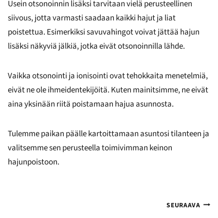
Usein otsonoinnin lisäksi tarvitaan vielä perusteellinen
siivous, jotta varmasti saadaan kaikki hajut ja liat
poistettua. Esimerkiksi savuvahingot voivat jättää hajun
lisäksi näkyviä jälkiä, jotka eivät otsonoinnilla lähde.
Vaikka otsonointi ja ionisointi ovat tehokkaita menetelmiä,
eivät ne ole ihmeidentekijöitä. Kuten mainitsimme, ne eivät
aina yksinään riitä poistamaan hajua asunnosta.
Tulemme paikan päälle kartoittamaan asuntosi tilanteen ja
valitsemme sen perusteella toimivimman keinon
hajunpoistoon.
Artikkelien
SEURAAVA