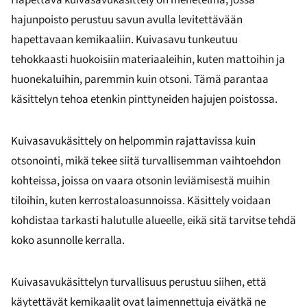
Hapettava kuivasavukäsittely on menetelmä, jossa
hajunpoisto perustuu savun avulla levitettävään
hapettavaan kemikaaliin. Kuivasavu tunkeutuu
tehokkaasti huokoisiin materiaaleihin, kuten mattoihin ja
huonekaluihin, paremmin kuin otsoni. Tämä parantaa
käsittelyn tehoa etenkin pinttyneiden hajujen poistossa.
Kuivasavukäsittely on helpommin rajattavissa kuin
otsonointi, mikä tekee siitä turvallisemman vaihtoehdon
kohteissa, joissa on vaara otsonin leviämisestä muihin
tiloihin, kuten kerrostaloasunnoissa. Käsittely voidaan
kohdistaa tarkasti halutulle alueelle, eikä sitä tarvitse tehdä
koko asunnolle kerralla.
Kuivasavukäsittelyn turvallisuus perustuu siihen, että
käytettävät kemikaalit ovat laimennettuja eivätkä ne