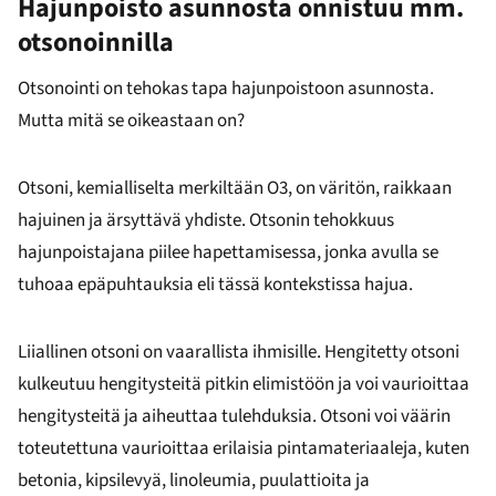
Hajunpoisto asunnosta onnistuu mm.
otsonoinnilla
Otsonointi on tehokas tapa hajunpoistoon asunnosta.
Mutta mitä se oikeastaan on?
Otsoni, kemialliselta merkiltään O3, on väritön, raikkaan
hajuinen ja ärsyttävä yhdiste. Otsonin tehokkuus
hajunpoistajana piilee hapettamisessa, jonka avulla se
tuhoaa epäpuhtauksia eli tässä kontekstissa hajua.
Liiallinen otsoni on vaarallista ihmisille. Hengitetty otsoni
kulkeutuu hengitysteitä pitkin elimistöön ja voi vaurioittaa
hengitysteitä ja aiheuttaa tulehduksia. Otsoni voi väärin
toteutettuna vaurioittaa erilaisia pintamateriaaleja, kuten
betonia, kipsilevyä, linoleumia, puulattioita ja