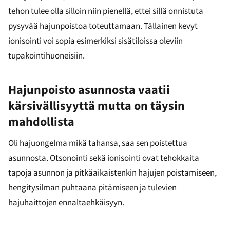
tehon tulee olla silloin niin pienellä, ettei sillä onnistuta
pysyvää hajunpoistoa toteuttamaan. Tällainen kevyt
ionisointi voi sopia esimerkiksi sisätiloissa oleviin
tupakointihuoneisiin.
Hajunpoisto asunnosta vaatii
kärsivällisyyttä mutta on täysin
mahdollista
Oli hajuongelma mikä tahansa, saa sen poistettua
asunnosta. Otsonointi sekä ionisointi ovat tehokkaita
tapoja asunnon ja pitkäaikaistenkin hajujen poistamiseen,
hengitysilman puhtaana pitämiseen ja tulevien
hajuhaittojen ennaltaehkäisyyn.