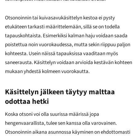
Otsonoinnin tai kuivasavukäsittelyn kestoa ei pysty
etukäteen tarkasti määrittelemään, sillä se on todella
tapauskohtaista. Esimerkiksi kalman haju voidaan saada
poistettua noin vuorokaudessa, mutta sekin riippuu paljon
kohteesta. Usein näissä tapauksissa vaaditaan myös
saneerausta. Käsittelyn voidaan arvioida kestävän kohteen
mukaan yhdestä kolmeen vuorokautta.
Käsittelyn jälkeen täytyy malttaa
odottaa hetki
Koska otsoni voi olla suurissa määrissä jopa
hengenvaarallista, tulee sen kanssa olla varovainen.
Otsonoinnin aikana asunnossa käyminen on ehdottomasti